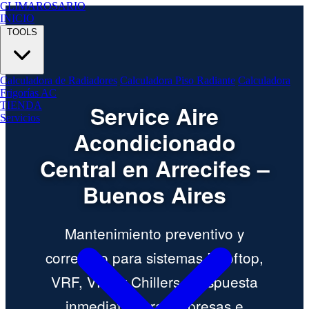
CLIMA
ROSARIO
INICIO
TOOLS
Calculadora de Radiadores
Calculadora Piso Radiante
Calculadora
Frigorías AC
TIENDA
Service Aire
Servicios
Acondicionado
Central en Arrecifes –
Buenos Aires
Mantenimiento preventivo y
correctivo para sistemas Rooftop,
VRF, VRV y Chillers. Respuesta
inmediata para empresas e