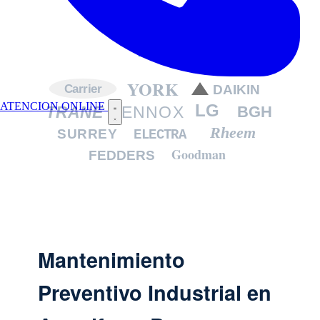
Aires
YORK
DAIKIN
Carrier
ATENCION ONLINE
LG
TRANE
LENNOX
BGH
Rheem
SURREY
ELECTRA
Goodman
FEDDERS
Mantenimiento
Preventivo Industrial en