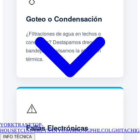
Goteo o Condensación
¿Filtraciones de agua en techos o
conductos? Destapamos drenajes,
bandejas y revisamos la aislación
térmica.
⚠️
YORK
TRANE
TOP-
Fallas Electrónicas
HOUSE
TCL
SURREY
SANYO
SAMSUNG
PHILCO
LG
HITACHI
G
INFO TÉCNICA