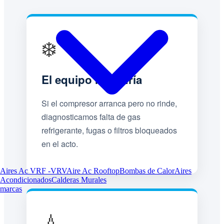
❄️
El equipo no enfría
Si el compresor arranca pero no rinde,
diagnosticamos falta de gas
refrigerante, fugas o filtros bloqueados
en el acto.
Aires Ac VRF -VRV
Aire Ac Rooftop
Bombas de Calor
Aires
Acondicionados
Calderas Murales
marcas
💧