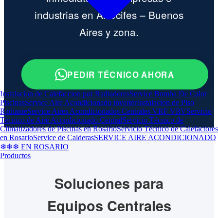
industrias en Arrecifes – Buenos
Aires y zona.
PEDIR TÉCNICO AHORA
Instalacion de Calefaccion por Radiadores
Service Bomba De Calor
Piscinas
Service Aire Acondicionado inverter
Instalacion de Piso
Radiante
Service Aires Acondicionados Centrales VRF VRV
Servicio
Técnico de Aire Acondicionado Central
Servicio Técnico de
Climatizadores de Piscinas en Rosario
Servicio Técnico de Calefactores
en Rosario
Service de Calderas
SERVICE AIRE ACONDICIONADO
❄❄❄ EN ROSARIO
Productos
Soluciones para
Equipos Centrales