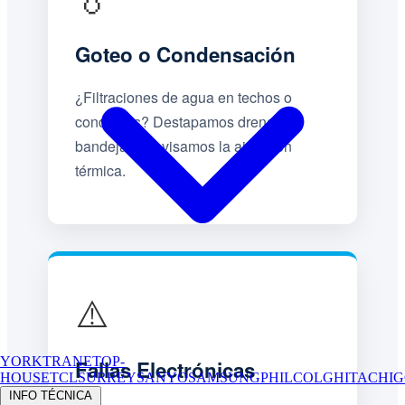
Goteo o Condensación
¿Filtraciones de agua en techos o
conductos? Destapamos drenajes,
bandejas y revisamos la aislación
térmica.
⚠️
YORK
TRANE
TOP-
Fallas Electrónicas
HOUSE
TCL
SURREY
SANYO
SAMSUNG
PHILCO
LG
HITACHI
G
INFO TÉCNICA