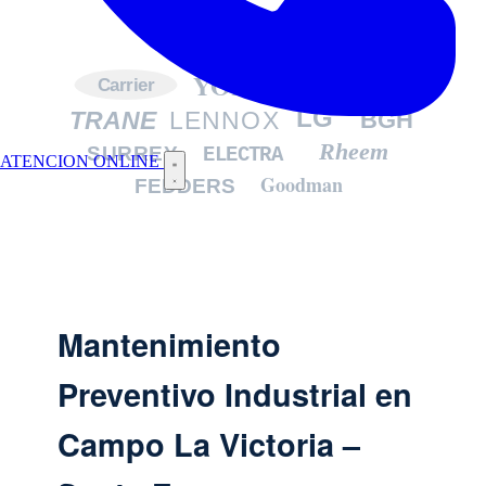
YORK
DAIKIN
Carrier
LG
TRANE
LENNOX
BGH
Rheem
SURREY
ELECTRA
ATENCION ONLINE
Goodman
FEDDERS
Mantenimiento
Preventivo Industrial en
Campo La Victoria –