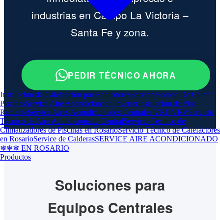
industrias en Campo La Victoria –
Santa Fe y zona.
PEDIR TÉCNICO AHORA
Instalacion de Calefaccion por Radiadores
Service Bomba De Calor
Piscinas
Service Aire Acondicionado inverter
Instalacion de Piso
Radiante
Service Aires Acondicionados Centrales VRF VRV
Servicio
Técnico de Aire Acondicionado Central
Servicio Técnico de
Climatizadores de Piscinas en Rosario
Servicio Técnico de Calefactores
en Rosario
Service de Calderas
SERVICE AIRE ACONDICIONADO
❄❄❄ EN ROSARIO
Productos
Soluciones para
Equipos Centrales