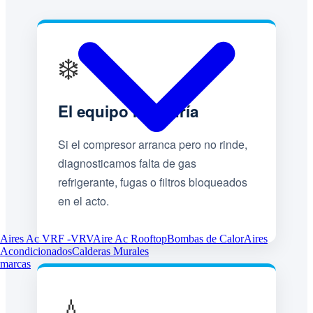
❄️
El equipo no enfría
Si el compresor arranca pero no rinde,
diagnosticamos falta de gas
refrigerante, fugas o filtros bloqueados
en el acto.
Aires Ac VRF -VRV
Aire Ac Rooftop
Bombas de Calor
Aires
Acondicionados
Calderas Murales
marcas
💧