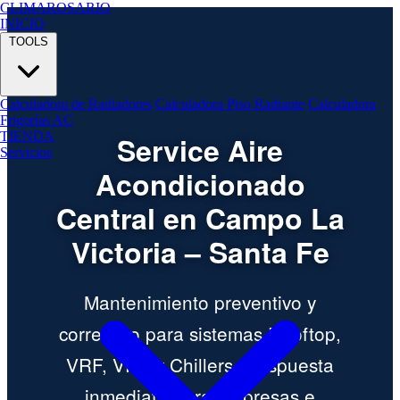
CLIMA
ROSARIO
INICIO
TOOLS
Calculadora de Radiadores
Calculadora Piso Radiante
Calculadora
Frigorías AC
TIENDA
Service Aire
Servicios
Acondicionado
Central en Campo La
Victoria – Santa Fe
Mantenimiento preventivo y
correctivo para sistemas Rooftop,
VRF, VRV y Chillers. Respuesta
inmediata para empresas e