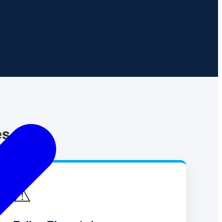
es
⚠️