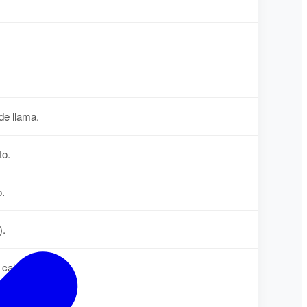
de llama.
to.
o.
).
calor.