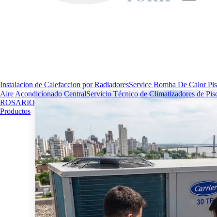
Instalacion de Calefaccion por Radiadores
Service Bomba De Calor Pis
Aire Acondicionado Central
Servicio Técnico de Climatizadores de Pis
ROSARIO
Productos