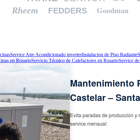
Goodman
Rheem
FEDDERS
cinas
Service Aire Acondicionado inverter
Instalacion de Piso Radiante
S
cinas en Rosario
Servicio Técnico de Calefactores en Rosario
Service de
Mantenimiento P
Castelar – Sant
Evita paradas de producción y 
service mensual: