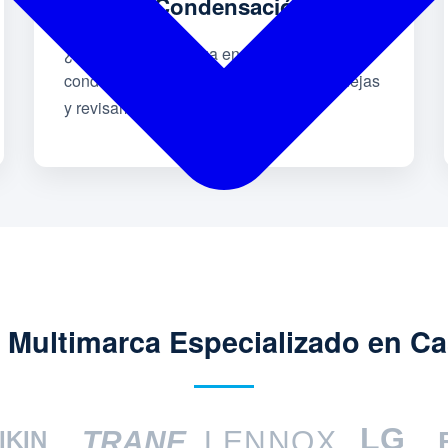
Goteo o Condensación
¿Filtraciones de agua en techos o
conductos? Destapamos drenajes, bandejas
y revisamos la aislación térmica.
 Multimarca Especializado en Ca
LG
TRANE
LENNOX
IKIN