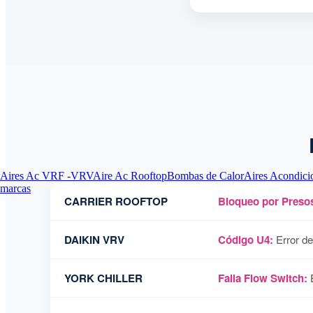
Aires Ac VRF -VRV
Aire Ac Rooftop
Bombas de Calor
Aires Acondici
marcas
CARRIER ROOFTOP
Bloqueo por Presos
DAIKIN VRV
Código U4:
Error de
YORK CHILLER
Falla Flow Switch:
E