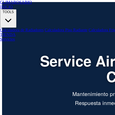
CLIMA
ROSARIO
INICIO
TOOLS
Calculadora de Radiadores
Calculadora Piso Radiante
Calculadora Fri
TIENDA
Servicios
Service Ai
C
Mantenimiento pre
Respuesta inmed