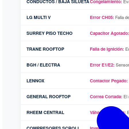
CONDUCTOS / BAJA SILUETA
Congelamiento:
Eva
LG MULTI V
Error CH05:
Falla d
SURREY PISO TECHO
Capacitor Agotado
TRANE ROOFTOP
Falla de Ignición:
En
BGH / ELECTRA
Error E1/E2:
Sensore
LENNOX
Contactor Pegado:
GENERAL ROOFTOP
Correa Cortada:
El 
RHEEM CENTRAL
Válvula Inversora:
E
COMPRESORES SCROLL
Inversión de Fase:
R