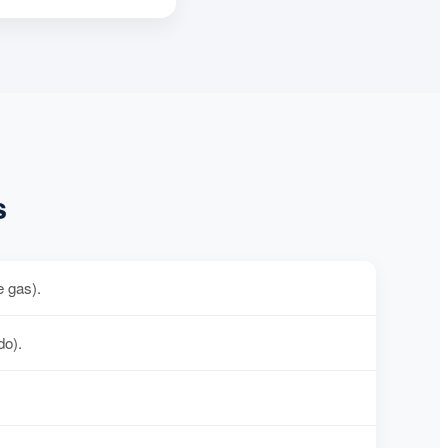
s
e gas).
do).