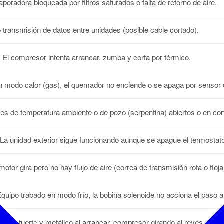
poradora bloqueada por filtros saturados o falta de retorno de aire.
e transmisión de datos entre unidades (posible cable cortado).
:
El compresor intenta arrancar, zumba y corta por térmico.
 modo calor (gas), el quemador no enciende o se apaga por sensor 
s de temperatura ambiente o de pozo (serpentina) abiertos o en cor
La unidad exterior sigue funcionando aunque se apague el termostat
motor gira pero no hay flujo de aire (correa de transmisión rota o floja
quipo trabado en modo frío, la bobina solenoide no acciona el paso a 
uido fuerte y metálico al arrancar, compresor girando al revés.