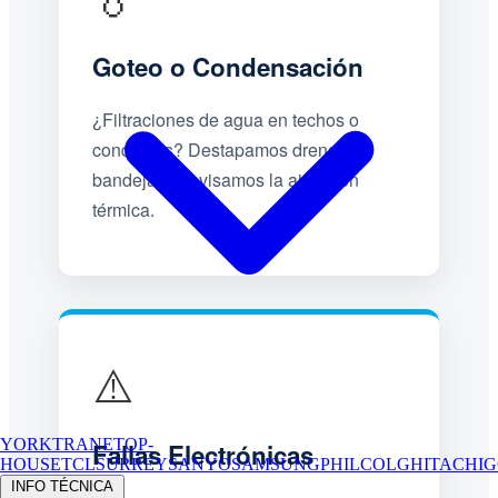
Goteo o Condensación
¿Filtraciones de agua en techos o
conductos? Destapamos drenajes,
bandejas y revisamos la aislación
térmica.
⚠️
YORK
TRANE
TOP-
Fallas Electrónicas
HOUSE
TCL
SURREY
SANYO
SAMSUNG
PHILCO
LG
HITACHI
G
INFO TÉCNICA