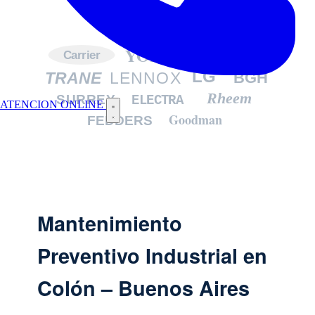
YORK
DAIKIN
Carrier
LG
TRANE
LENNOX
BGH
Rheem
SURREY
ELECTRA
ATENCION ONLINE
Goodman
FEDDERS
Mantenimiento
Preventivo Industrial en
Colón – Buenos Aires