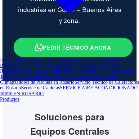
industrias en Colón – Buenos Aires
y zona.
PEDIR TÉCNICO AHORA
Instalacion de Calefaccion por Radiadores
Service Bomba De Calor
Piscinas
Service Aire Acondicionado inverter
Instalacion de Piso
Radiante
Service Aires Acondicionados Centrales VRF VRV
Servicio
Técnico de Aire Acondicionado Central
Servicio Técnico de
Climatizadores de Piscinas en Rosario
Servicio Técnico de Calefactores
en Rosario
Service de Calderas
SERVICE AIRE ACONDICIONADO
❄❄❄ EN ROSARIO
Productos
Soluciones para
Equipos Centrales