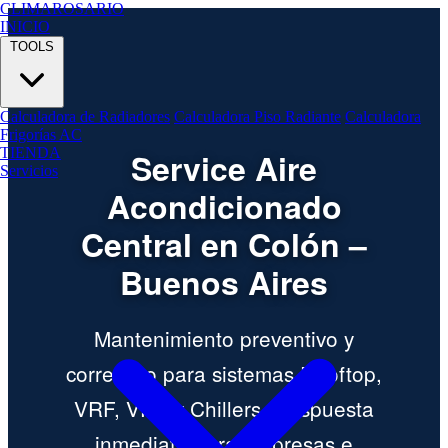
CLIMA
ROSARIO
INICIO
TOOLS
Calculadora de Radiadores
Calculadora Piso Radiante
Calculadora
Frigorías AC
TIENDA
Service Aire
Servicios
Acondicionado
Central en Colón –
Buenos Aires
Mantenimiento preventivo y
correctivo para sistemas Rooftop,
VRF, VRV y Chillers. Respuesta
inmediata para empresas e