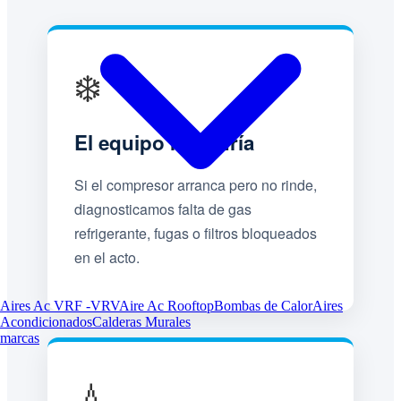
❄️
El equipo no enfría
Si el compresor arranca pero no rinde,
diagnosticamos falta de gas
refrigerante, fugas o filtros bloqueados
en el acto.
Aires Ac VRF -VRV
Aire Ac Rooftop
Bombas de Calor
Aires
Acondicionados
Calderas Murales
marcas
💧