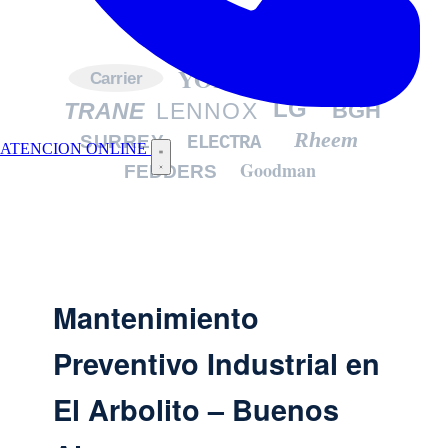
YORK
DAIKIN
Carrier
LG
TRANE
LENNOX
BGH
Rheem
SURREY
ELECTRA
ATENCION ONLINE
Goodman
FEDDERS
Mantenimiento
Preventivo Industrial en
El Arbolito – Buenos