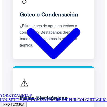
Goteo o Condensación
¿Filtraciones de agua en techos o
conductos? Destapamos drenajes,
bandejas y revisamos la aislación
térmica.
⚠️
YORK
TRANE
TOP-
Fallas Electrónicas
HOUSE
TCL
SURREY
SANYO
SAMSUNG
PHILCO
LG
HITACHI
G
INFO TÉCNICA