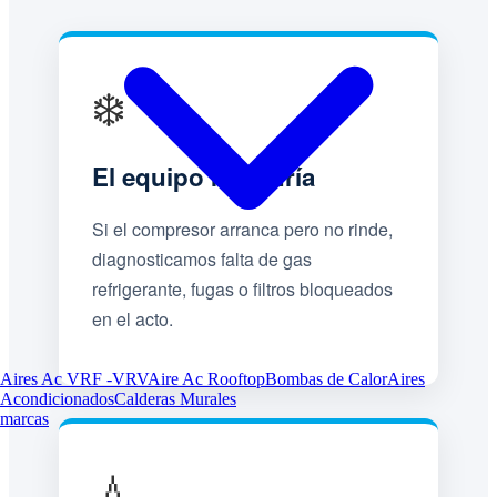
❄️
El equipo no enfría
Si el compresor arranca pero no rinde,
diagnosticamos falta de gas
refrigerante, fugas o filtros bloqueados
en el acto.
Aires Ac VRF -VRV
Aire Ac Rooftop
Bombas de Calor
Aires
Acondicionados
Calderas Murales
marcas
💧