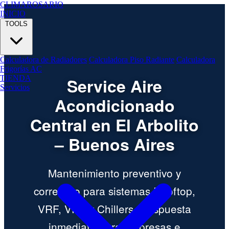
CLIMA
ROSARIO
INICIO
TOOLS
Calculadora de Radiadores
Calculadora Piso Radiante
Calculadora
Frigorías AC
TIENDA
Service Aire
Servicios
Acondicionado
Central en El Arbolito
– Buenos Aires
Mantenimiento preventivo y
correctivo para sistemas Rooftop,
VRF, VRV y Chillers. Respuesta
inmediata para empresas e