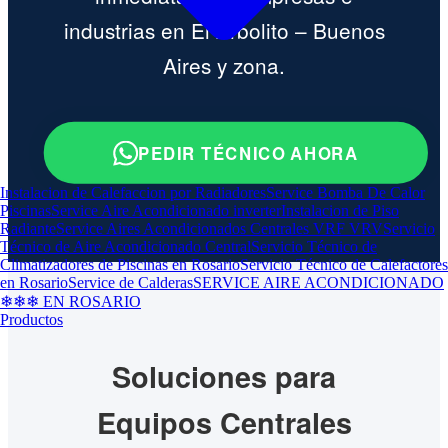
industrias en El Arbolito – Buenos
Aires y zona.
PEDIR TÉCNICO AHORA
Instalacion de Calefaccion por Radiadores
Service Bomba De Calor
Piscinas
Service Aire Acondicionado inverter
Instalacion de Piso
Radiante
Service Aires Acondicionados Centrales VRF VRV
Servicio
Técnico de Aire Acondicionado Central
Servicio Técnico de
Climatizadores de Piscinas en Rosario
Servicio Técnico de Calefactores
en Rosario
Service de Calderas
SERVICE AIRE ACONDICIONADO
❄❄❄ EN ROSARIO
Productos
Soluciones para
Equipos Centrales