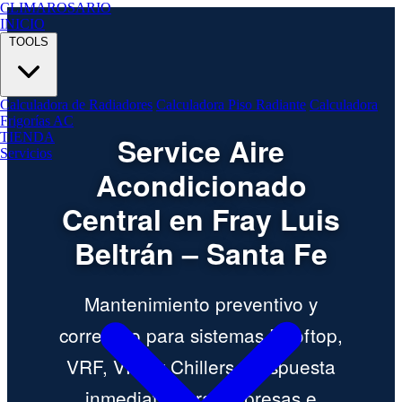
CLIMA
ROSARIO
INICIO
TOOLS
Calculadora de Radiadores
Calculadora Piso Radiante
Calculadora
Frigorías AC
TIENDA
Service Aire
Servicios
Acondicionado
Central en Fray Luis
Beltrán – Santa Fe
Mantenimiento preventivo y
correctivo para sistemas Rooftop,
VRF, VRV y Chillers. Respuesta
inmediata para empresas e