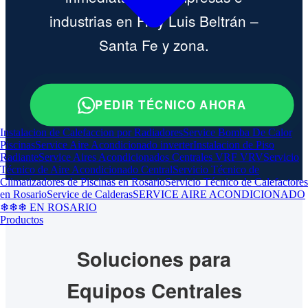
industrias en Fray Luis Beltrán –
Santa Fe y zona.
PEDIR TÉCNICO AHORA
Instalacion de Calefaccion por Radiadores
Service Bomba De Calor
Piscinas
Service Aire Acondicionado inverter
Instalacion de Piso
Radiante
Service Aires Acondicionados Centrales VRF VRV
Servicio
Técnico de Aire Acondicionado Central
Servicio Técnico de
Climatizadores de Piscinas en Rosario
Servicio Técnico de Calefactores
en Rosario
Service de Calderas
SERVICE AIRE ACONDICIONADO
❄❄❄ EN ROSARIO
Productos
Soluciones para
Equipos Centrales