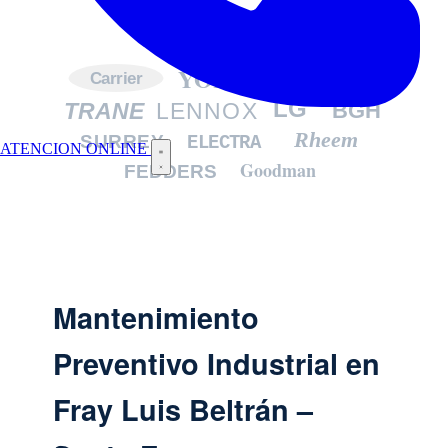
YORK
DAIKIN
Carrier
LG
TRANE
LENNOX
BGH
Rheem
SURREY
ELECTRA
ATENCION ONLINE
Goodman
FEDDERS
Mantenimiento
Preventivo Industrial en
Fray Luis Beltrán –