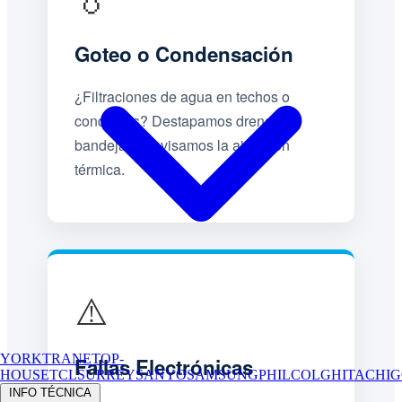
Goteo o Condensación
¿Filtraciones de agua en techos o
conductos? Destapamos drenajes,
bandejas y revisamos la aislación
térmica.
⚠️
YORK
TRANE
TOP-
Fallas Electrónicas
HOUSE
TCL
SURREY
SANYO
SAMSUNG
PHILCO
LG
HITACHI
G
INFO TÉCNICA