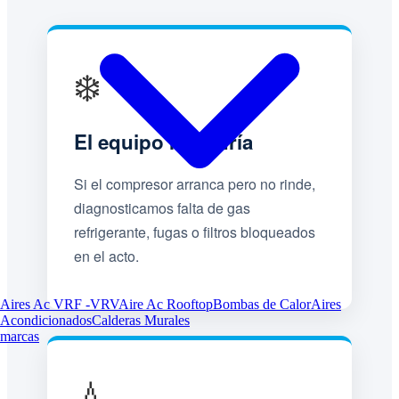
❄️
El equipo no enfría
Si el compresor arranca pero no rinde,
diagnosticamos falta de gas
refrigerante, fugas o filtros bloqueados
en el acto.
Aires Ac VRF -VRV
Aire Ac Rooftop
Bombas de Calor
Aires
Acondicionados
Calderas Murales
marcas
💧