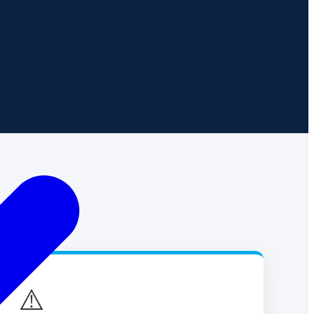
es
⚠️