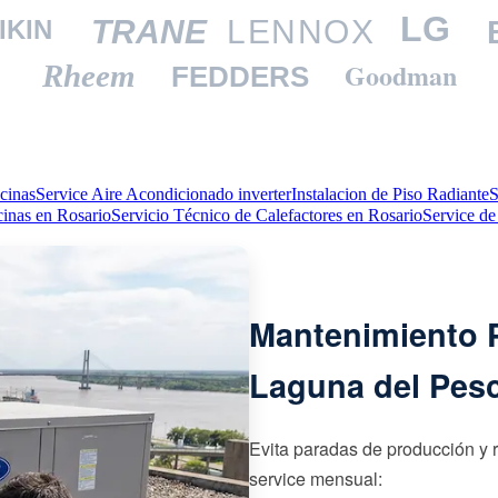
LG
TRANE
LENNOX
IKIN
Goodman
Rheem
FEDDERS
cinas
Service Aire Acondicionado inverter
Instalacion de Piso Radiante
S
cinas en Rosario
Servicio Técnico de Calefactores en Rosario
Service de
Mantenimiento P
Laguna del Pesc
Evita paradas de producción y 
service mensual: