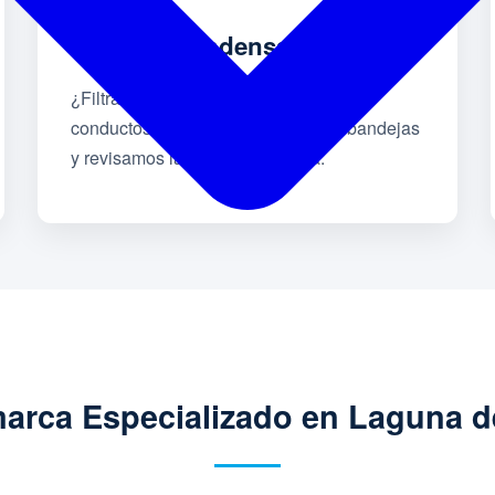
Goteo o Condensación
¿Filtraciones de agua en techos o
conductos? Destapamos drenajes, bandejas
y revisamos la aislación térmica.
marca Especializado en Laguna d