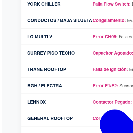
YORK CHILLER
Falla Flow Switch:
E
CONDUCTOS / BAJA SILUETA
Congelamiento:
Eva
LG MULTI V
Error CH05:
Falla d
SURREY PISO TECHO
Capacitor Agotado
TRANE ROOFTOP
Falla de Ignición:
En
BGH / ELECTRA
Error E1/E2:
Sensore
LENNOX
Contactor Pegado:
GENERAL ROOFTOP
Correa Cortada:
El 