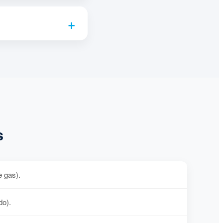
s
e gas).
do).