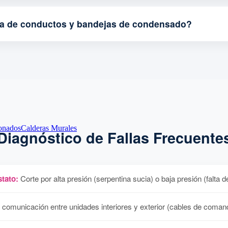
za de conductos y bandejas de condensado?
onados
Calderas Murales
Diagnóstico de Fallas Frecuente
tato:
Corte por alta presión (serpentina sucia) o baja presión (falta d
 comunicación entre unidades interiores y exterior (cables de coman