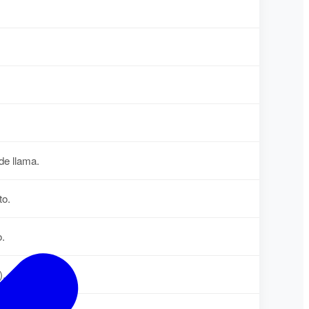
de llama.
to.
o.
).