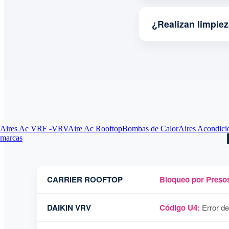
¿Realizan limpie
Aires Ac VRF -VRV
Aire Ac Rooftop
Bombas de Calor
Aires Acondici
marcas
CARRIER ROOFTOP
Bloqueo por Presos
DAIKIN VRV
Código U4:
Error de