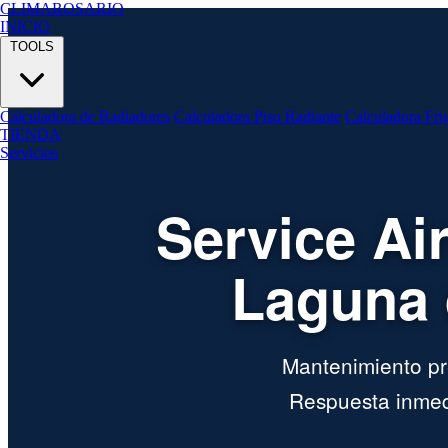
CLIMA
ROSARIO
INICIO
TOOLS
Calculadora de Radiadores
Calculadora Piso Radiante
Calculadora Fri
TIENDA
Servicios
Service Ai
Laguna 
Mantenimiento pre
Respuesta inmed