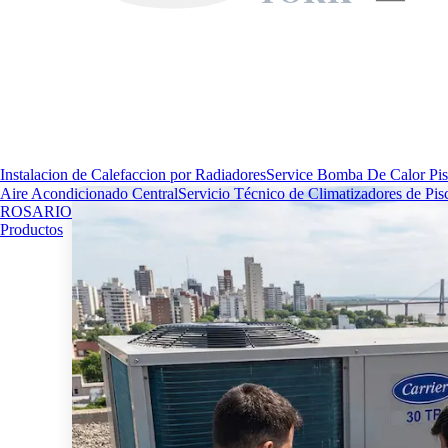
Instalacion de Calefaccion por Radiadores
Service Bomba De Calor Pis
Aire Acondicionado Central
Servicio Técnico de Climatizadores de Pis
ROSARIO
Productos