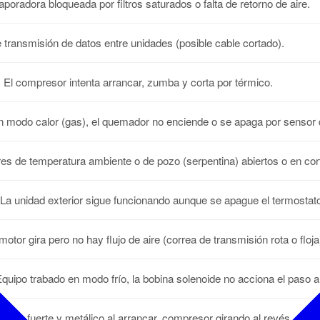
poradora bloqueada por filtros saturados o falta de retorno de aire.
e transmisión de datos entre unidades (posible cable cortado).
:
El compresor intenta arrancar, zumba y corta por térmico.
 modo calor (gas), el quemador no enciende o se apaga por sensor 
s de temperatura ambiente o de pozo (serpentina) abiertos o en cor
La unidad exterior sigue funcionando aunque se apague el termostat
motor gira pero no hay flujo de aire (correa de transmisión rota o floja
quipo trabado en modo frío, la bobina solenoide no acciona el paso a 
uido fuerte y metálico al arrancar, compresor girando al revés.