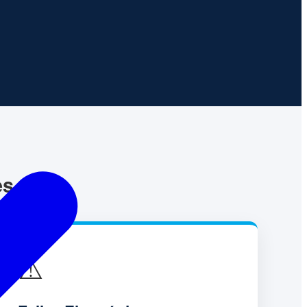
es
⚠️