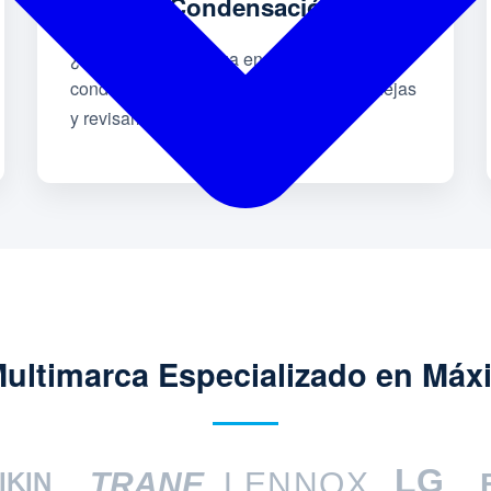
Goteo o Condensación
¿Filtraciones de agua en techos o
conductos? Destapamos drenajes, bandejas
y revisamos la aislación térmica.
Multimarca Especializado en Máx
LG
TRANE
LENNOX
IKIN