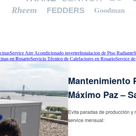
Goodman
Rheem
FEDDERS
cinas
Service Aire Acondicionado inverter
Instalacion de Piso Radiante
S
cinas en Rosario
Servicio Técnico de Calefactores en Rosario
Service de
Mantenimiento P
Máximo Paz – S
Evita paradas de producción y 
service mensual: