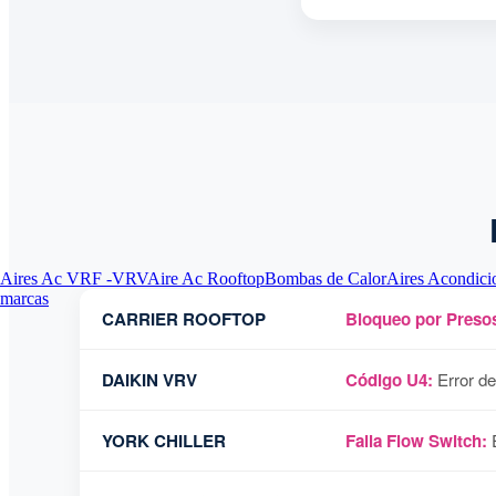
Aires Ac VRF -VRV
Aire Ac Rooftop
Bombas de Calor
Aires Acondici
marcas
CARRIER ROOFTOP
Bloqueo por Presos
DAIKIN VRV
Código U4:
Error de
YORK CHILLER
Falla Flow Switch:
E