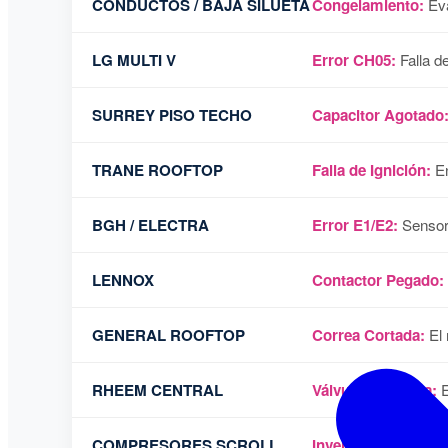
CONDUCTOS / BAJA SILUETA
Congelamiento:
Eva
LG MULTI V
Error CH05:
Falla d
SURREY PISO TECHO
Capacitor Agotado
TRANE ROOFTOP
Falla de Ignición:
En
BGH / ELECTRA
Error E1/E2:
Sensore
LENNOX
Contactor Pegado:
GENERAL ROOFTOP
Correa Cortada:
El 
RHEEM CENTRAL
Válvula Inversora:
E
COMPRESORES SCROLL
Inversión de Fase:
R