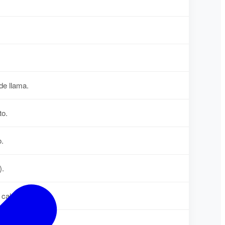
de llama.
to.
o.
).
calor.