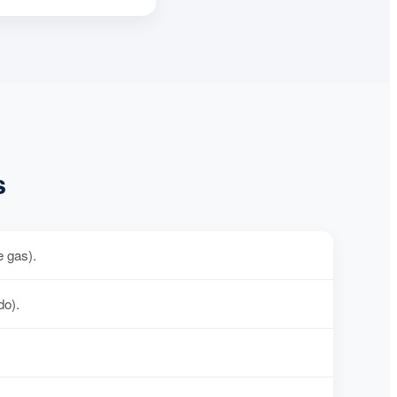
s
e gas).
do).