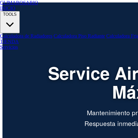
CLIMA
ROSARIO
INICIO
TOOLS
Calculadora de Radiadores
Calculadora Piso Radiante
Calculadora Fri
TIENDA
Servicios
Service Ai
Má
Mantenimiento pre
Respuesta inmedia