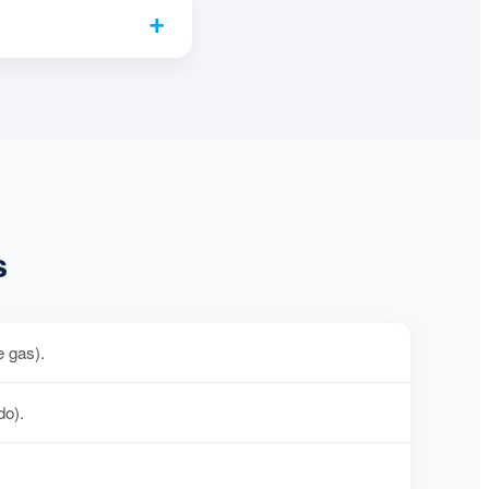
s
e gas).
do).