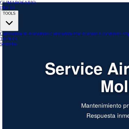
CLIMA
ROSARIO
INICIO
TOOLS
Calculadora de Radiadores
Calculadora Piso Radiante
Calculadora Fri
TIENDA
Servicios
Service Ai
Mol
Mantenimiento pre
Respuesta inmed