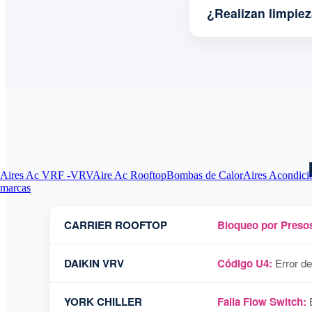
¿Realizan limpie
Aires Ac VRF -VRV
Aire Ac Rooftop
Bombas de Calor
Aires Acondici
marcas
CARRIER ROOFTOP
Bloqueo por Presos
DAIKIN VRV
Código U4:
Error de
YORK CHILLER
Falla Flow Switch:
E