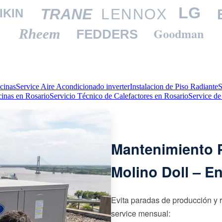
LG
TRANE
LENNOX
IKIN
Goodman
Rheem
FEDDERS
cinas
Service Aire Acondicionado inverter
Instalacion de Piso Radiante
S
cinas en Rosario
Servicio Técnico de Calefactores en Rosario
Service de
Mantenimiento P
Molino Doll – En
Evita paradas de producción y 
service mensual: