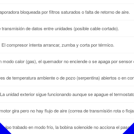
poradora bloqueada por filtros saturados o falta de retorno de aire.
e transmisión de datos entre unidades (posible cable cortado).
:
El compresor intenta arrancar, zumba y corta por térmico.
 modo calor (gas), el quemador no enciende o se apaga por sensor 
s de temperatura ambiente o de pozo (serpentina) abiertos o en cor
La unidad exterior sigue funcionando aunque se apague el termostat
motor gira pero no hay flujo de aire (correa de transmisión rota o floja
quipo trabado en modo frío, la bobina solenoide no acciona el paso a 