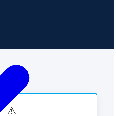
es
⚠️