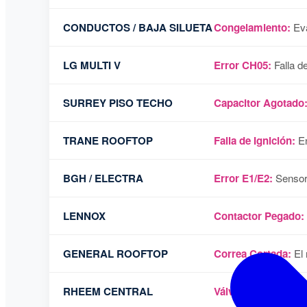
CONDUCTOS / BAJA SILUETA
Congelamiento:
Eva
LG MULTI V
Error CH05:
Falla d
SURREY PISO TECHO
Capacitor Agotado
TRANE ROOFTOP
Falla de Ignición:
En
BGH / ELECTRA
Error E1/E2:
Sensore
LENNOX
Contactor Pegado:
GENERAL ROOFTOP
Correa Cortada:
El 
RHEEM CENTRAL
Válvula Inversora:
E