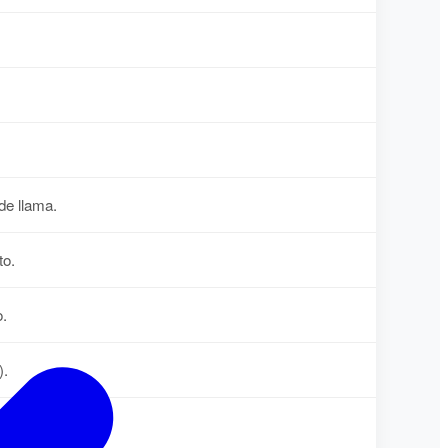
de llama.
to.
o.
).
calor.