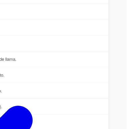
de llama.
to.
o.
).
calor.