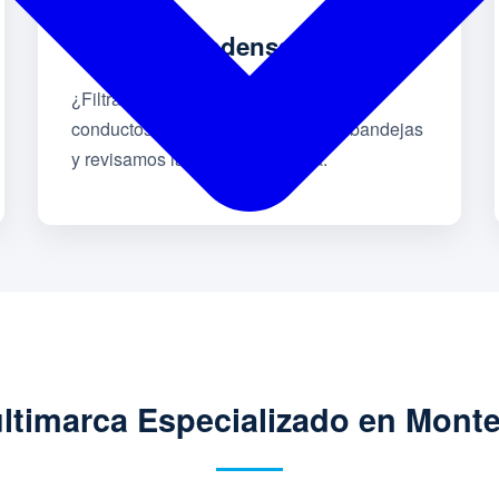
Goteo o Condensación
¿Filtraciones de agua en techos o
conductos? Destapamos drenajes, bandejas
y revisamos la aislación térmica.
ltimarca Especializado en Mont