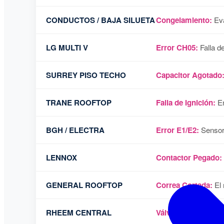
CONDUCTOS / BAJA SILUETA
Congelamiento:
Eva
LG MULTI V
Error CH05:
Falla d
SURREY PISO TECHO
Capacitor Agotado
TRANE ROOFTOP
Falla de Ignición:
En
BGH / ELECTRA
Error E1/E2:
Sensore
LENNOX
Contactor Pegado:
GENERAL ROOFTOP
Correa Cortada:
El 
RHEEM CENTRAL
Válvula Inversora:
E