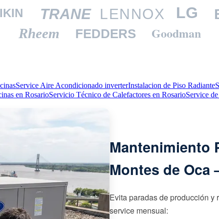
LG
TRANE
LENNOX
IKIN
Goodman
Rheem
FEDDERS
cinas
Service Aire Acondicionado inverter
Instalacion de Piso Radiante
S
cinas en Rosario
Servicio Técnico de Calefactores en Rosario
Service de
Mantenimiento P
Montes de Oca 
Evita paradas de producción y 
service mensual: