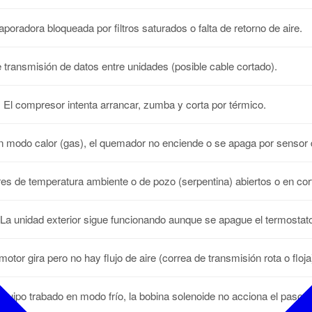
poradora bloqueada por filtros saturados o falta de retorno de aire.
e transmisión de datos entre unidades (posible cable cortado).
:
El compresor intenta arrancar, zumba y corta por térmico.
 modo calor (gas), el quemador no enciende o se apaga por sensor 
s de temperatura ambiente o de pozo (serpentina) abiertos o en cor
La unidad exterior sigue funcionando aunque se apague el termostat
motor gira pero no hay flujo de aire (correa de transmisión rota o floja
quipo trabado en modo frío, la bobina solenoide no acciona el paso a 