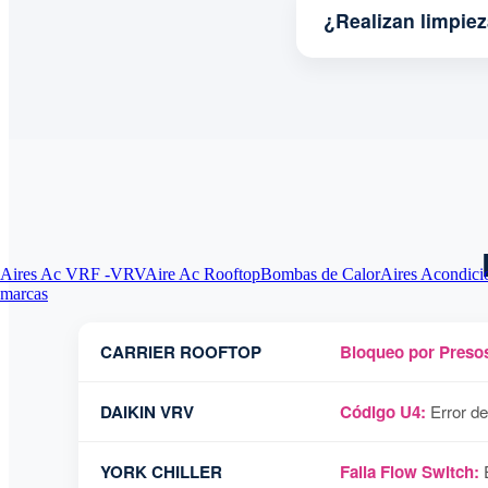
¿Realizan limpie
Aires Ac VRF -VRV
Aire Ac Rooftop
Bombas de Calor
Aires Acondici
marcas
CARRIER ROOFTOP
Bloqueo por Presos
DAIKIN VRV
Código U4:
Error de
YORK CHILLER
Falla Flow Switch:
E