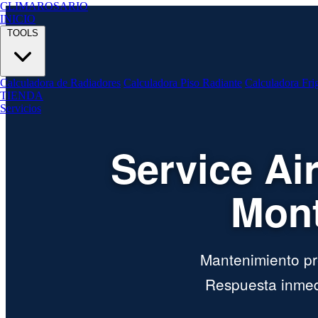
CLIMA
ROSARIO
INICIO
TOOLS
Calculadora de Radiadores
Calculadora Piso Radiante
Calculadora Fri
TIENDA
Servicios
Service Ai
Mont
Mantenimiento pre
Respuesta inmed