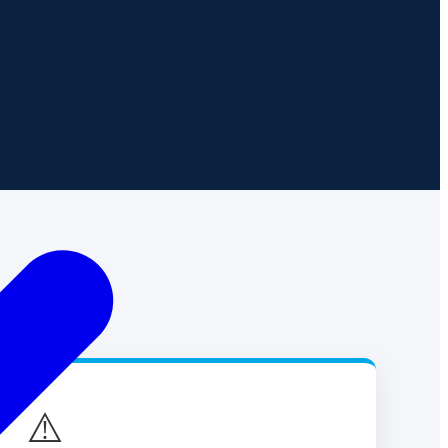
es
⚠️