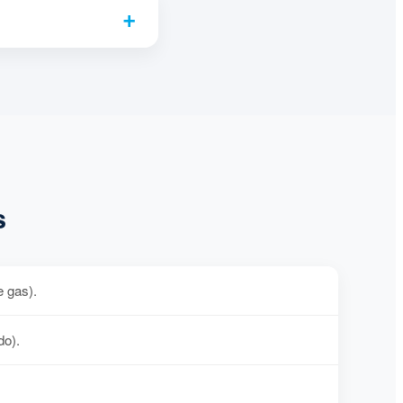
s
e gas).
do).