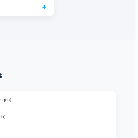
s
e gas).
do).