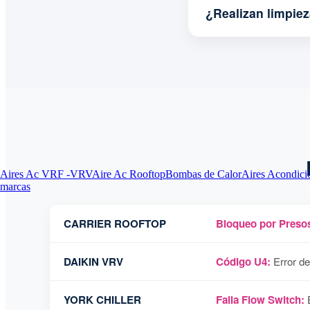
¿Realizan limpie
Aires Ac VRF -VRV
Aire Ac Rooftop
Bombas de Calor
Aires Acondici
marcas
CARRIER ROOFTOP
Bloqueo por Presos
DAIKIN VRV
Código U4:
Error de
YORK CHILLER
Falla Flow Switch:
E