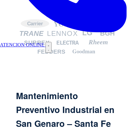
YORK
DAIKIN
Carrier
LG
TRANE
LENNOX
BGH
Rheem
SURREY
ELECTRA
ATENCION ONLINE
Goodman
FEDDERS
Mantenimiento
Preventivo Industrial en
San Genaro – Santa Fe