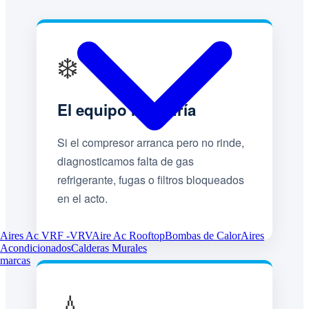
❄️
El equipo no enfría
Si el compresor arranca pero no rinde,
diagnosticamos falta de gas
refrigerante, fugas o filtros bloqueados
en el acto.
Aires Ac VRF -VRV
Aire Ac Rooftop
Bombas de Calor
Aires
Acondicionados
Calderas Murales
marcas
💧