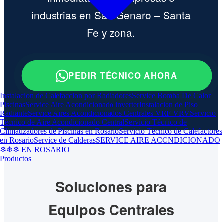
industrias en San Genaro – Santa
Fe y zona.
PEDIR TÉCNICO AHORA
Instalacion de Calefaccion por Radiadores
Service Bomba De Calor
Piscinas
Service Aire Acondicionado inverter
Instalacion de Piso
Radiante
Service Aires Acondicionados Centrales VRF VRV
Servicio
Técnico de Aire Acondicionado Central
Servicio Técnico de
Climatizadores de Piscinas en Rosario
Servicio Técnico de Calefactores
en Rosario
Service de Calderas
SERVICE AIRE ACONDICIONADO
❄❄❄ EN ROSARIO
Productos
Soluciones para
Equipos Centrales