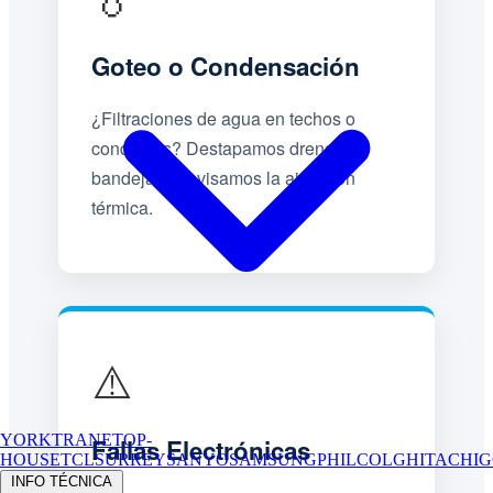
Goteo o Condensación
¿Filtraciones de agua en techos o
conductos? Destapamos drenajes,
bandejas y revisamos la aislación
térmica.
⚠️
YORK
TRANE
TOP-
Fallas Electrónicas
HOUSE
TCL
SURREY
SANYO
SAMSUNG
PHILCO
LG
HITACHI
G
INFO TÉCNICA