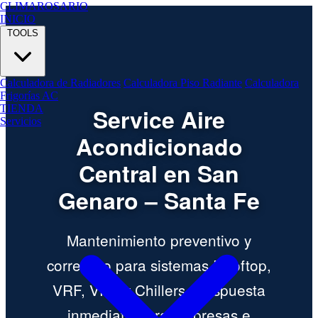
CLIMA
ROSARIO
INICIO
TOOLS
Calculadora de Radiadores
Calculadora Piso Radiante
Calculadora
Frigorías AC
TIENDA
Service Aire
Servicios
Acondicionado
Central en San
Genaro – Santa Fe
Mantenimiento preventivo y
correctivo para sistemas Rooftop,
VRF, VRV y Chillers. Respuesta
inmediata para empresas e