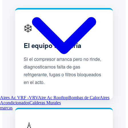
❄️
El equipo no enfría
Si el compresor arranca pero no rinde,
diagnosticamos falta de gas
refrigerante, fugas o filtros bloqueados
en el acto.
Aires Ac VRF -VRV
Aire Ac Rooftop
Bombas de Calor
Aires
Acondicionados
Calderas Murales
marcas
💧