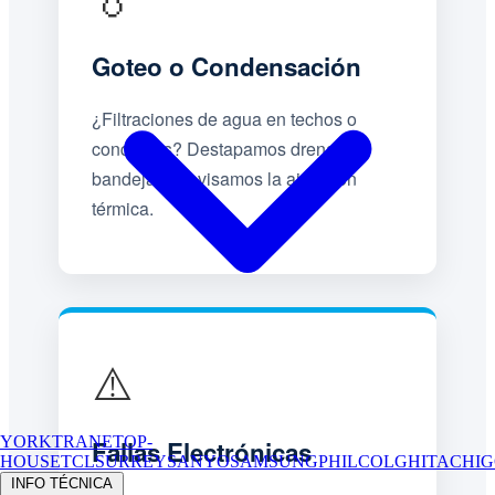
Goteo o Condensación
¿Filtraciones de agua en techos o
conductos? Destapamos drenajes,
bandejas y revisamos la aislación
térmica.
⚠️
YORK
TRANE
TOP-
Fallas Electrónicas
HOUSE
TCL
SURREY
SANYO
SAMSUNG
PHILCO
LG
HITACHI
G
INFO TÉCNICA