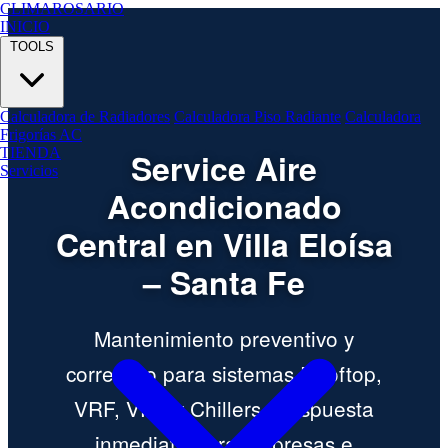
CLIMA
ROSARIO
INICIO
TOOLS
Calculadora de Radiadores
Calculadora Piso Radiante
Calculadora
Frigorías AC
TIENDA
Service Aire
Servicios
Acondicionado
Central en Villa Eloísa
– Santa Fe
Mantenimiento preventivo y
correctivo para sistemas Rooftop,
VRF, VRV y Chillers. Respuesta
inmediata para empresas e