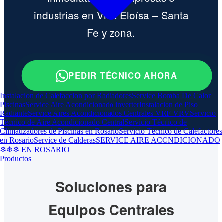
industrias en Villa Eloísa – Santa
Fe y zona.
PEDIR TÉCNICO AHORA
Instalacion de Calefaccion por Radiadores
Service Bomba De Calor
Piscinas
Service Aire Acondicionado inverter
Instalacion de Piso
Radiante
Service Aires Acondicionados Centrales VRF VRV
Servicio
Técnico de Aire Acondicionado Central
Servicio Técnico de
Climatizadores de Piscinas en Rosario
Servicio Técnico de Calefactores
en Rosario
Service de Calderas
SERVICE AIRE ACONDICIONADO
❄❄❄ EN ROSARIO
Productos
Soluciones para
Equipos Centrales