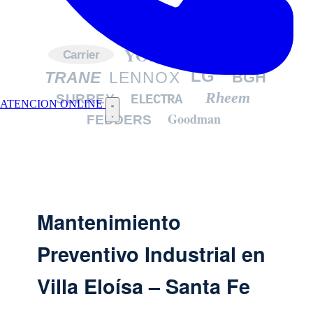
YORK
DAIKIN
Carrier
LG
TRANE
LENNOX
BGH
Rheem
SURREY
ELECTRA
ATENCION ONLINE
Goodman
FEDDERS
Mantenimiento
Preventivo Industrial en
Villa Eloísa – Santa Fe