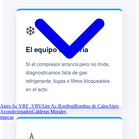
❄️
El equipo no enfría
Si el compresor arranca pero no rinde,
diagnosticamos falta de gas
refrigerante, fugas o filtros bloqueados
en el acto.
Aires Ac VRF -VRV
Aire Ac Rooftop
Bombas de Calor
Aires
Acondicionados
Calderas Murales
marcas
💧