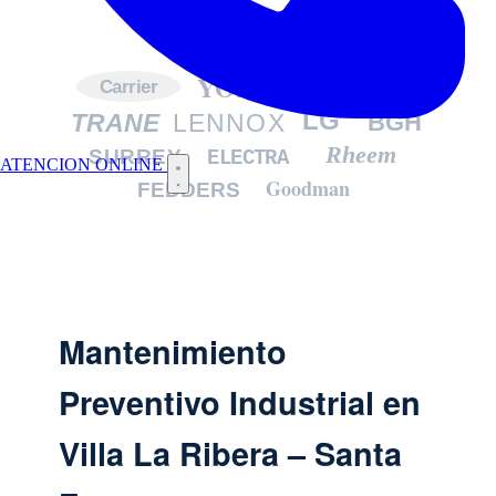
YORK
DAIKIN
Carrier
LG
TRANE
LENNOX
BGH
Rheem
SURREY
ELECTRA
ATENCION ONLINE
Goodman
FEDDERS
Mantenimiento
Preventivo Industrial en
Villa La Ribera – Santa