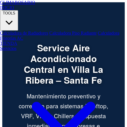
CLIMA
ROSARIO
INICIO
TOOLS
Calculadora de Radiadores
Calculadora Piso Radiante
Calculadora
Frigorías AC
TIENDA
Service Aire
Servicios
Acondicionado
Central en Villa La
Ribera – Santa Fe
Mantenimiento preventivo y
correctivo para sistemas Rooftop,
VRF, VRV y Chillers. Respuesta
inmediata para empresas e