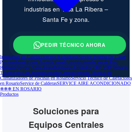
industrias en Villa La Ribera –
Santa Fe y zona.
PEDIR TÉCNICO AHORA
Instalacion de Calefaccion por Radiadores
Service Bomba De Calor
Piscinas
Service Aire Acondicionado inverter
Instalacion de Piso
Radiante
Service Aires Acondicionados Centrales VRF VRV
Servicio
Técnico de Aire Acondicionado Central
Servicio Técnico de
Climatizadores de Piscinas en Rosario
Servicio Técnico de Calefactores
en Rosario
Service de Calderas
SERVICE AIRE ACONDICIONADO
❄❄❄ EN ROSARIO
Productos
Soluciones para
Equipos Centrales