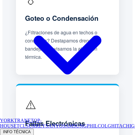
Goteo o Condensación
¿Filtraciones de agua en techos o
conductos? Destapamos drenajes,
bandejas y revisamos la aislación
térmica.
⚠️
YORK
TRANE
TOP-
Fallas Electrónicas
HOUSE
TCL
SURREY
SANYO
SAMSUNG
PHILCO
LG
HITACHI
G
INFO TÉCNICA