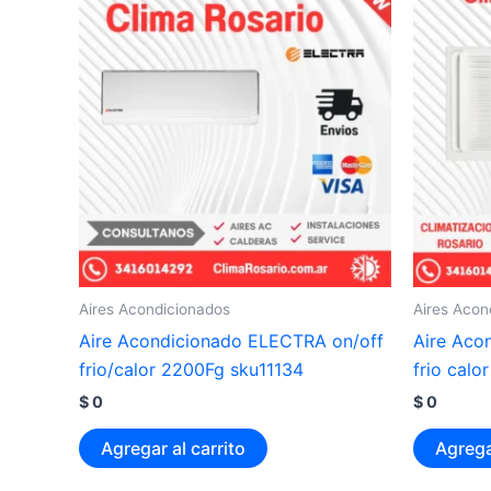
Aires Acondicionados
Aires Acon
Aire Acondicionado ELECTRA on/off
Aire Aco
frio/calor 2200Fg sku11134
frio calo
$
0
$
0
Agregar al carrito
Agrega