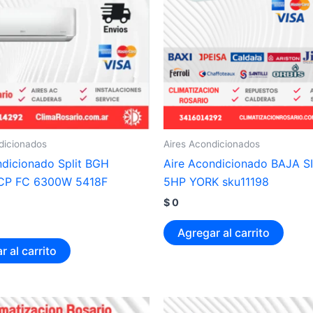
dicionados
Aires Acondicionados
ndicionado Split BGH
Aire Acondicionado BAJA S
P FC 6300W 5418F
5HP YORK sku11198
$
0
Agregar al carrito
r al carrito