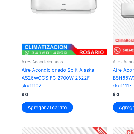
Aires Acondicionados
Aires Acon
Aire Acondicionado Split Alaska
Aire Aco
AS26WCCS FC 2700W 2322F
BSH65WC
sku11102
sku11117
$
0
$
0
Agregar al carrito
Agrega